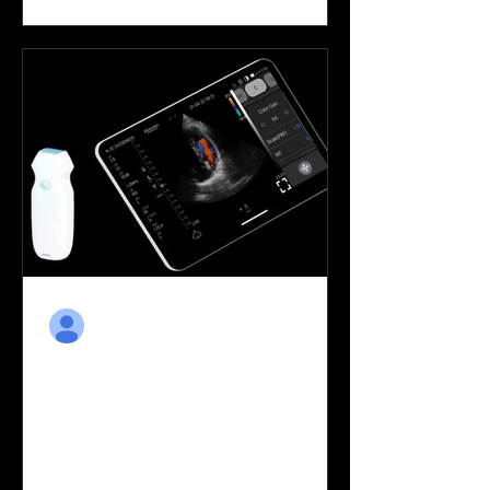
ultrason probu
3 Ara 2021
Kablosuz Ultrason Cihazı
Wi-Fi Ultrason Probu