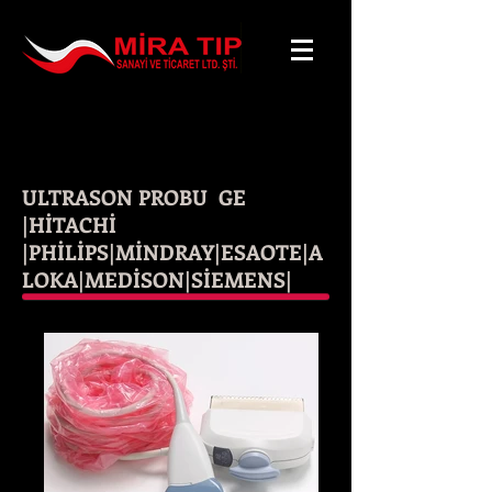
ULTRASON PROBU GE
|HİTACHİ
|PHİLİPS|MİNDRAY|ESAOTE|A
LOKA|MEDİSON|SİEMENS|