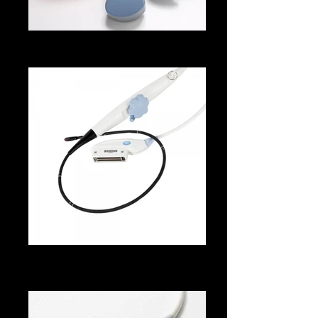
GE AB2-7 Konveks Prob
7MHz için 2 frekans aralığı vardır.
GE 9T TEE PROB
3.0-10.0 MHz frekans aralığı, 90 derecelik
görüş alanı ve 14 cm Derinlik Alanı vardır.