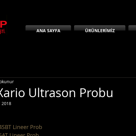
ANA SAYFA
ÜRÜNLERİMİZ
 okunur
Xario Ultrason Probu
l 2018
4SBT Lineer Prob
5AT Lineer Prob