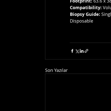
Footprint:
 63.6 x 
Compatibility:
 Vol
Biopsy Guide:
 Sing
Disposable 
Son Yazılar