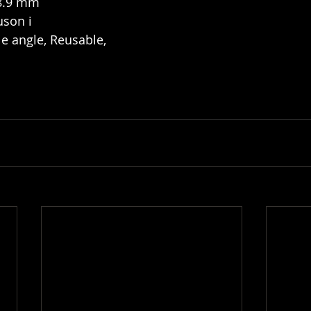
38.9 mm
uson i
le angle, Reusable, 