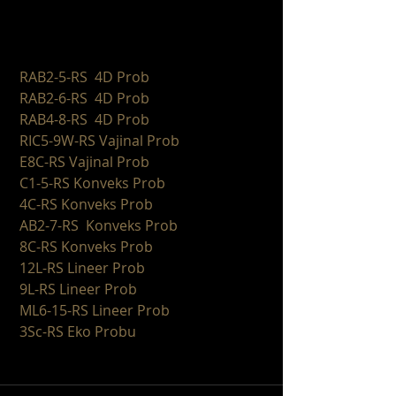
 RAB2-5-RS  4D Prob
 RAB2-6-RS  4D Prob
 RAB4-8-RS  4D Prob
RIC5-9W-RS Vajinal Prob
 E8C-RS Vajinal Prob
C1-5-RS Konveks Prob
4C-RS Konveks Prob
AB2-7-RS  Konveks Prob
8C-RS Konveks Prob
 12L-RS Lineer Prob
9L-RS Lineer Prob
 ML6-15-RS Lineer Prob
3Sc-RS Eko Probu