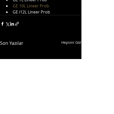
GE 10L Lineer Prob
GE i12L Lineer Prob
Son Yazılar
Hepsini Gör