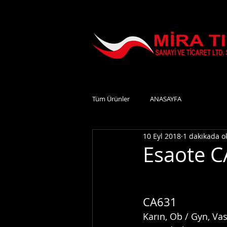
Tüm Ürünler
ANASAYFA
10 Eyl 2018
1 dakikada 
Esaote C
CA631
Karın, Ob ​​/ Gyn, Va